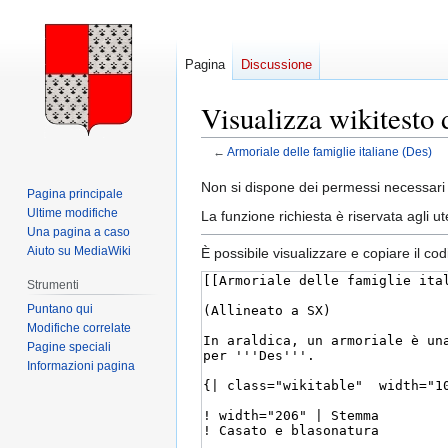
Pagina
Discussione
Visualizza wikitesto 
←
Armoriale delle famiglie italiane (Des)
Vai
Vai
Non si dispone dei permessi necessari 
Pagina principale
alla
alla
Ultime modifiche
La funzione richiesta è riservata agli 
navigazione
ricerca
Una pagina a caso
Aiuto su MediaWiki
È possibile visualizzare e copiare il co
Strumenti
Puntano qui
Modifiche correlate
Pagine speciali
Informazioni pagina