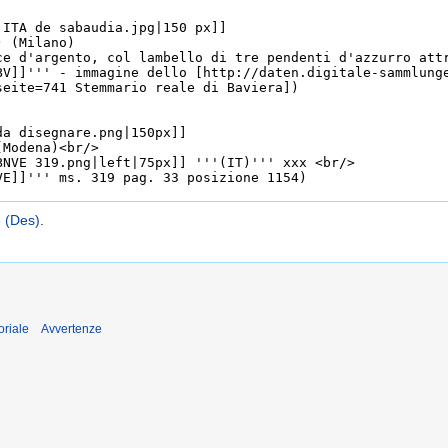
e (Des)
.
oriale
Avvertenze