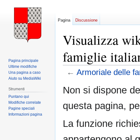
Pagina
Discussione
Visualizza wik
famiglie itali
Pagina principale
Ultime modifiche
←
Armoriale delle fa
Una pagina a caso
Aiuto su MediaWiki
Vai
Vai
Non si dispone de
Strumenti
alla
alla
Puntano qui
navigazione
ricerca
Modifiche correlate
questa pagina, pe
Pagine speciali
Informazioni pagina
La funzione richie
appartengono al 