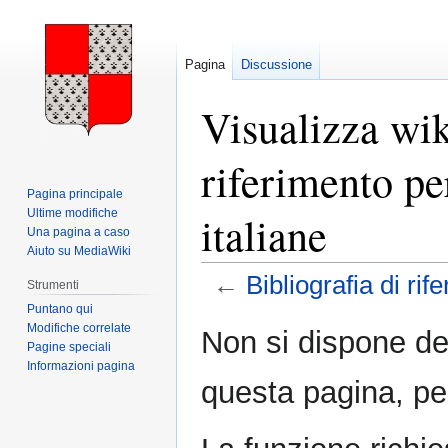
Pagina
Discussione
Visualizza wik
riferimento pe
Pagina principale
Ultime modifiche
italiane
Una pagina a caso
Aiuto su MediaWiki
←
Bibliografia di rif
Strumenti
Puntano qui
Vai
Vai
Modifiche correlate
Non si dispone de
Pagine speciali
alla
alla
Informazioni pagina
navigazione
ricerca
questa pagina, pe