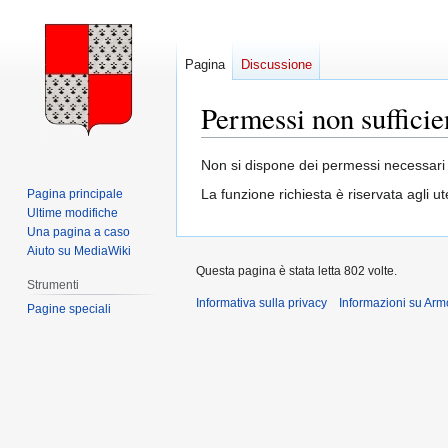
Pagina
Discussione
Permessi non sufficie
Vai
Vai
Non si dispone dei permessi necessari 
alla
alla
La funzione richiesta è riservata agli 
Pagina principale
navigazione
ricerca
Ultime modifiche
Una pagina a caso
Aiuto su MediaWiki
Questa pagina è stata letta 802 volte.
Strumenti
Informativa sulla privacy
Informazioni su Arm
Pagine speciali