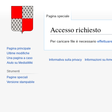
Pagina speciale
Accesso richiesto
Vai
Vai
Per caricare file è necessario
effettuar
alla
alla
Pagina principale
navigazione
ricerca
Ultime modifiche
Una pagina a caso
Informativa sulla privacy
Informazioni su Arm
Aiuto su MediaWiki
Strumenti
Pagine speciali
Versione stampabile