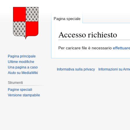
Pagina speciale
Accesso richiesto
Vai
Vai
Per caricare file è necessario
effettuar
alla
alla
Pagina principale
navigazione
ricerca
Ultime modifiche
Una pagina a caso
Informativa sulla privacy
Informazioni su Arm
Aiuto su MediaWiki
Strumenti
Pagine speciali
Versione stampabile