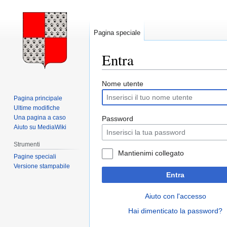
Pagina speciale
Entra
Vai
Vai
Nome utente
alla
alla
Pagina principale
navigazione
ricerca
Ultime modifiche
Una pagina a caso
Password
Aiuto su MediaWiki
Strumenti
Mantienimi collegato
Pagine speciali
Versione stampabile
Entra
Aiuto con l'accesso
Hai dimenticato la password?