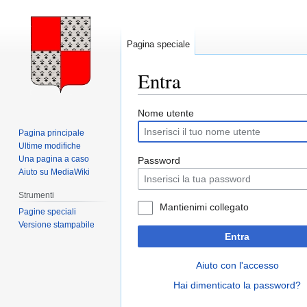
Pagina speciale
Entra
Vai
Vai
Nome utente
alla
alla
Pagina principale
navigazione
ricerca
Ultime modifiche
Una pagina a caso
Password
Aiuto su MediaWiki
Strumenti
Mantienimi collegato
Pagine speciali
Versione stampabile
Entra
Aiuto con l'accesso
Hai dimenticato la password?