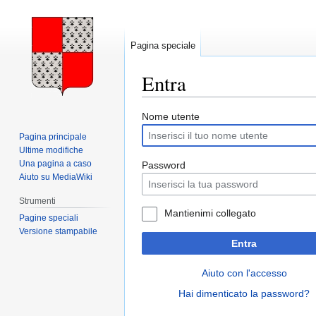
Pagina speciale
Entra
Vai
Vai
Nome utente
alla
alla
Pagina principale
navigazione
ricerca
Ultime modifiche
Una pagina a caso
Password
Aiuto su MediaWiki
Strumenti
Mantienimi collegato
Pagine speciali
Versione stampabile
Entra
Aiuto con l'accesso
Hai dimenticato la password?