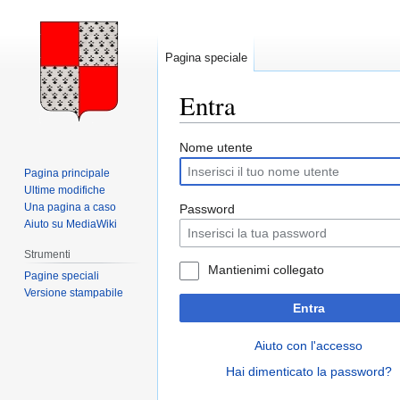
Pagina speciale
Entra
Vai
Vai
Nome utente
alla
alla
Pagina principale
navigazione
ricerca
Ultime modifiche
Una pagina a caso
Password
Aiuto su MediaWiki
Strumenti
Mantienimi collegato
Pagine speciali
Versione stampabile
Entra
Aiuto con l'accesso
Hai dimenticato la password?