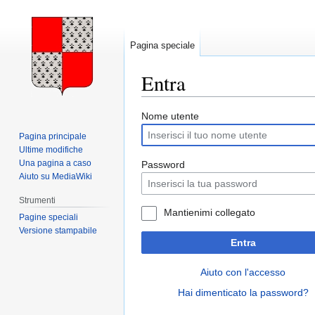
Pagina speciale
Entra
Vai
Vai
Nome utente
alla
alla
Pagina principale
navigazione
ricerca
Ultime modifiche
Una pagina a caso
Password
Aiuto su MediaWiki
Strumenti
Mantienimi collegato
Pagine speciali
Versione stampabile
Entra
Aiuto con l'accesso
Hai dimenticato la password?