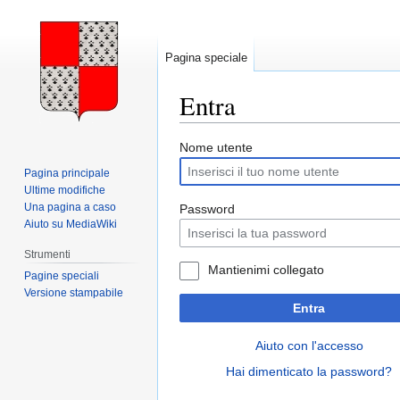
Pagina speciale
Entra
Vai
Vai
Nome utente
alla
alla
Pagina principale
navigazione
ricerca
Ultime modifiche
Una pagina a caso
Password
Aiuto su MediaWiki
Strumenti
Mantienimi collegato
Pagine speciali
Versione stampabile
Entra
Aiuto con l'accesso
Hai dimenticato la password?