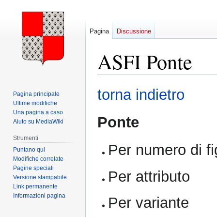
Pagina
Discussione
ASFI Ponte
Vai
Vai
torna indietro
Pagina principale
alla
alla
Ultime modifiche
navigazione
ricerca
Una pagina a caso
Ponte
Aiuto su MediaWiki
Strumenti
Per numero di fi
Puntano qui
Modifiche correlate
Pagine speciali
Per attributo
Versione stampabile
Link permanente
Informazioni pagina
Per variante