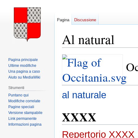
Pagina
Discussione
Al natural
Vai
Vai
Pagina principale
Oc
alla
alla
Ultime modifiche
navigazione
ricerca
Una pagina a caso
Aiuto su MediaWiki
Strumenti
al naturale
Puntano qui
Modifiche correlate
Pagine speciali
XXXX
Versione stampabile
Link permanente
Informazioni pagina
Repertorio XXXX