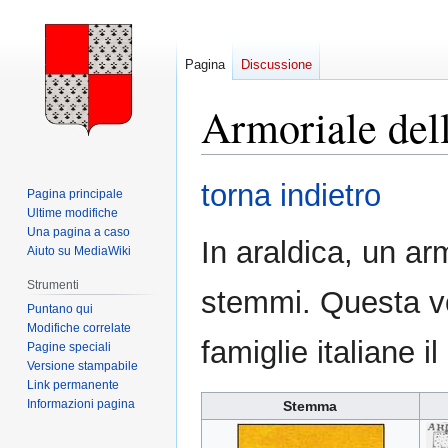
Pagina
Discussione
Armoriale dell
Vai
Vai
torna indietro
Pagina principale
alla
alla
Ultime modifiche
navigazione
ricerca
Una pagina a caso
In araldica, un ar
Aiuto su MediaWiki
Strumenti
stemmi. Questa vo
Puntano qui
Modifiche correlate
famiglie italiane 
Pagine speciali
Versione stampabile
Link permanente
Informazioni pagina
Stemma