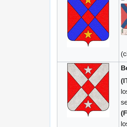
(c
B
(I
lo
se
(
lo