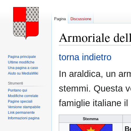
Pagina
Discussione
Armoriale dell
Vai
Vai
torna indietro
Pagina principale
alla
alla
Ultime modifiche
navigazione
ricerca
Una pagina a caso
In araldica, un ar
Aiuto su MediaWiki
Strumenti
stemmi. Questa vo
Puntano qui
Modifiche correlate
famiglie italiane 
Pagine speciali
Versione stampabile
Link permanente
Informazioni pagina
Stemma
B