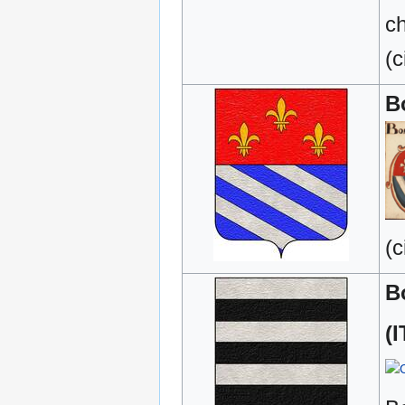
ch
(c
B
(c
B
(I