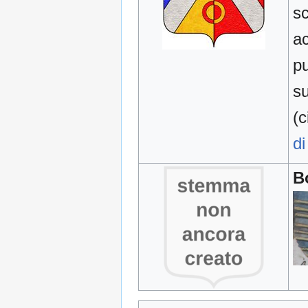
sc
ac
pu
su
(c
di
B