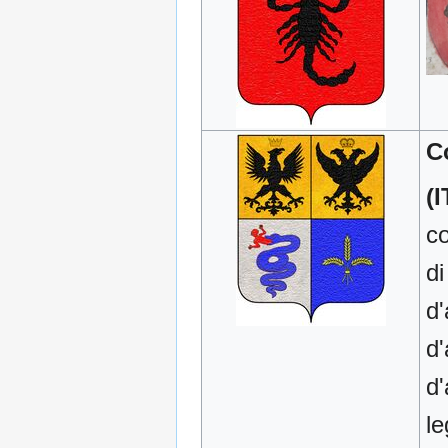
C
(I
co
di
d'
d'
d'
le