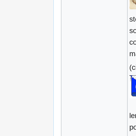
st
s
co
m
(c
le
po