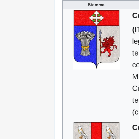
Stemma
C
(I
le
te
co
Ma
Ci
te
(c
C