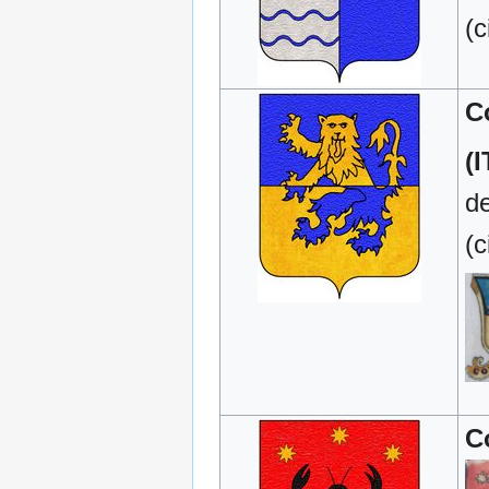
(c
C
(I
de
(c
C