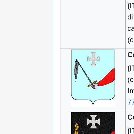
(I
di
ca
(c
C
(I
(c
I
77
C
(I