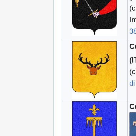
(c
I
3
C
(I
(c
di
C