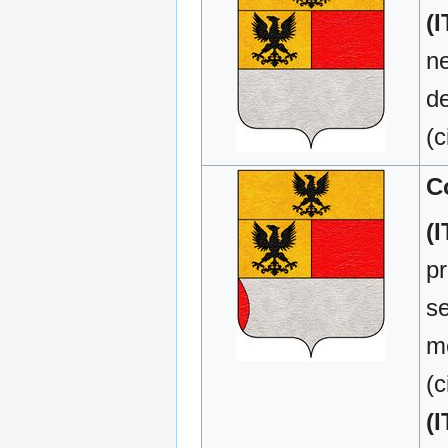
(I
ne
de
(c
C
(I
pr
se
mo
(c
(I