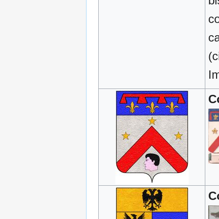
bi
co
ca
(c
I
C
C