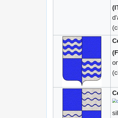
(I
d'
(c
C
(
on
(c
C
si