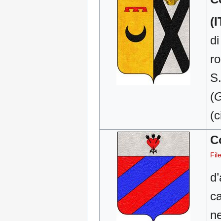
(I
di
ro
S.
(
G
(c
C
Fil
d’
ca
ne