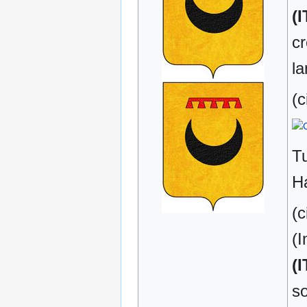
(I
cr
la
(c
Tu
H
(c
(
(I
so