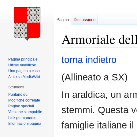
Pagina
Discussione
Armoriale dell
Vai
Vai
torna indietro
Pagina principale
alla
alla
Ultime modifiche
navigazione
ricerca
Una pagina a caso
(Allineato a SX)
Aiuto su MediaWiki
Strumenti
In araldica, un ar
Puntano qui
Modifiche correlate
Pagine speciali
stemmi. Questa vo
Versione stampabile
Link permanente
famiglie italiane 
Informazioni pagina