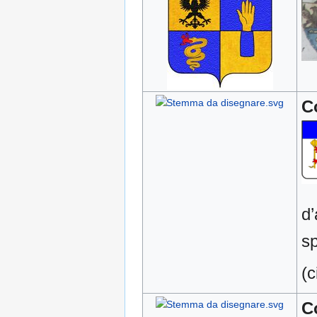
C
d’
s
(c
C