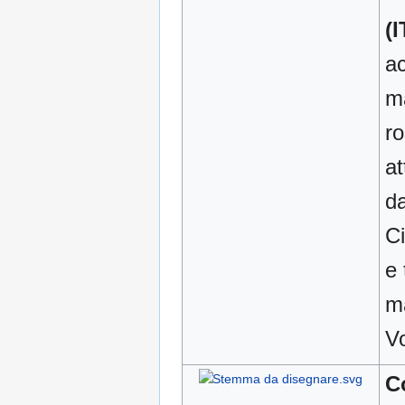
(I
a
ma
ro
at
da
Ci
e 
ma
Vo
C