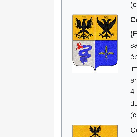
(c
C
(
sa
é
im
en
4 
d
(c
C