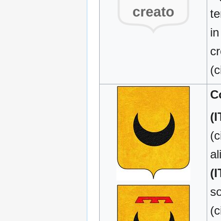
te
in
c
(c
C
(I
(c
al
(I
so
(c