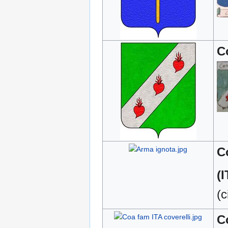
C
C
(I
(c
C