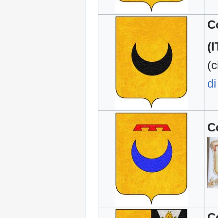
C
(I
(c
di
C
C