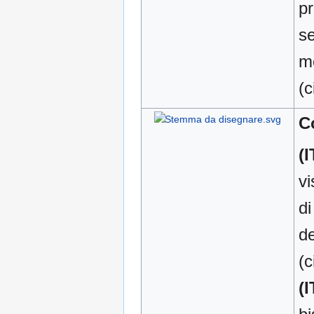
pr
se
mo
(c
C
(I
vi
di
de
(c
(I