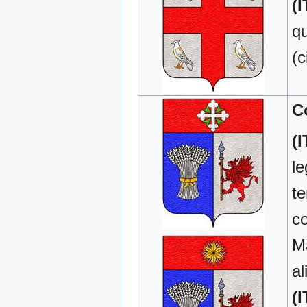
(I
qu
(c
C
(I
le
te
co
Ma
al
(I