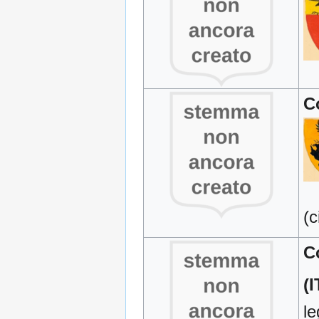
C
(c
C
(I
le