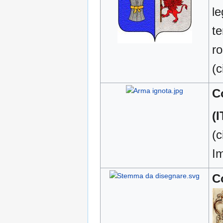
le
te
ro
(c
C
(I
(c
I
C