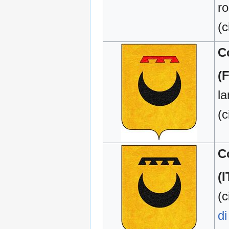
r
(c
C
(
l
(c
C
(I
(c
di