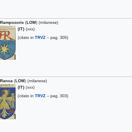
 Rampozoris
(
LOM
) (milanese)
(IT)
(xxx)
(citato in
TRVZ
– pag. 305)
 Ranca
(
LOM
) (milanese)
(IT)
(xxx)
(citato in
TRVZ
– pag. 303)