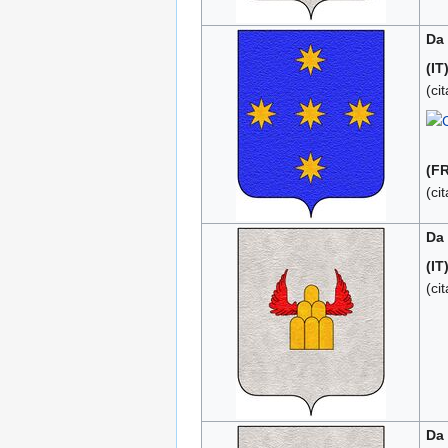
Da
(IT
(ci
(FR
(ci
Da
(IT
(ci
Da