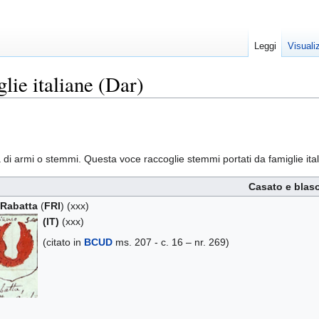
Leggi
Visuali
lie italiane (Dar)
a di armi o stemmi. Questa voce raccoglie stemmi portati da famiglie ita
Casato e blas
 Rabatta
(
FRI
) (xxx)
(IT)
(xxx)
(citato in
BCUD
ms. 207 - c. 16 – nr. 269)