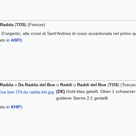
 Radda
(
TOS
) (Firenze)
)
D'argento, alla croce di Sant'Andrea di rosso accantonata nel primo qu
tato in
ASFI
)
 Radda
o
Da Radda del Bue
o
Raddi
o
Raddi del Bue
(
TOS
) (Toscan
(DE)
Gold-blau geteilt: Oben 1 schwarzer 
goldene Sterne 2:1 gestellt
tato in
KHIF
)