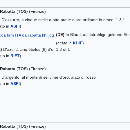
 Rabatta
(
TOS
) (Firenze)
)
D'azzurro, a cinque stelle a otto punte d'oro ordinate in croce, 1.3.1
tato in
ASFI
)
(DE)
In Blau 4 achtstrahlige goldene Ster
(citato in
KHIF
)
)
D'azur à cinq étoiles (8) d'or 1 3 et 1
tato in
RIET
)
 Rabatta
(
TOS
) (Firenze)
)
D'argento, al monte di sei cime d'oro, alato di rosso
tato in
ASFI
)
 Rabatta
(
TOS
) (Firenze)