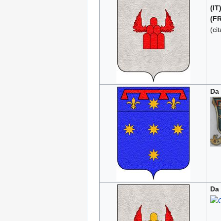
(IT
(FR
(ci
Da
Da