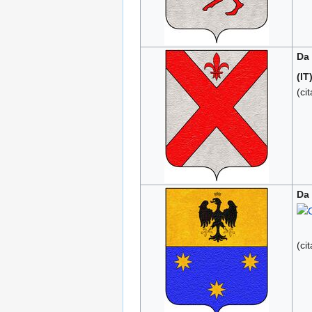
Da
(IT
(ci
Da
(ci