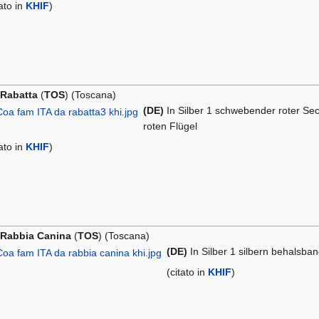
tato in
KHIF
)
 Rabatta
(
TOS
) (Toscana)
(DE)
In Silber 1 schwebender roter Sec
roten Flügel
tato in
KHIF
)
 Rabbia Canina
(
TOS
) (Toscana)
(DE)
In Silber 1 silbern behalsba
(citato in
KHIF
)