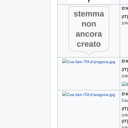
D'A
(IT
(ci
D'
(IT
(ci
D'
Cas
(IT
(ci
(IT
(ci