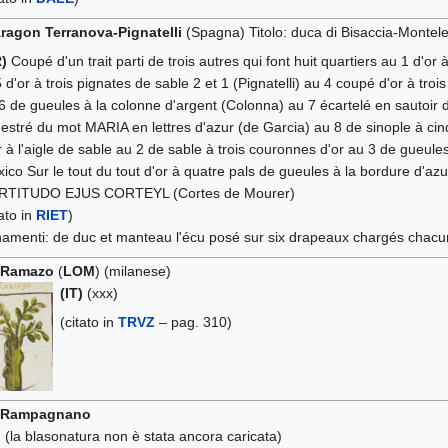
ragon Terranova-Pignatelli
(Spagna) Titolo: duca di Bisaccia-Montel
)
Coupé d'un trait parti de trois autres qui font huit quartiers au 1 d'or
5 d'or à trois pignates de sable 2 et 1 (Pignatelli) au 4 coupé d'or à tro
6 de gueules à la colonne d'argent (Colonna) au 7 écartelé en sautoir d
estré du mot MARIA en lettres d'azur (de Garcia) au 8 de sinople à cinq 
r à l'aigle de sable au 2 de sable à trois couronnes d'or au 3 de gueules
ico Sur le tout du tout d'or à quatre pals de gueules à la bordure d'az
RTITUDO EJUS CORTEYL (Cortes de Mourer)
tato in
RIET
)
amenti: de duc et manteau l'écu posé sur six drapeaux chargés chac
 Ramazo
(
LOM
) (milanese)
(IT)
(xxx)
(citato in
TRVZ
– pag. 310)
 Rampagnano
)
(la blasonatura non è stata ancora caricata)