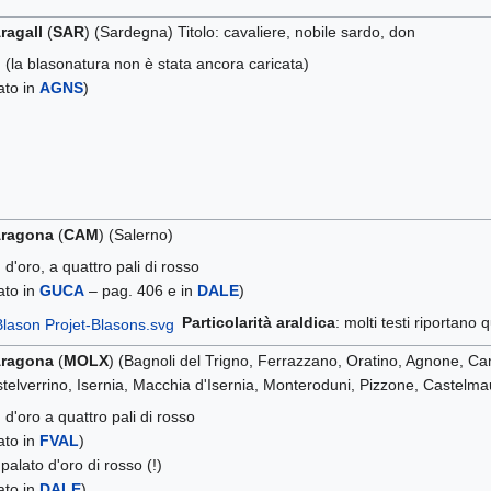
ragall
(
SAR
) (Sardegna) Titolo: cavaliere, nobile sardo, don
)
(la blasonatura non è stata ancora caricata)
tato in
AGNS
)
Aragona
(
CAM
) (Salerno)
)
d'oro, a quattro pali di rosso
tato in
GUCA
– pag. 406 e in
DALE
)
Particolarità araldica
: molti testi riportan
Aragona
(
MOLX
) (Bagnoli del Trigno, Ferrazzano, Oratino, Agnone, Ca
telverrino, Isernia, Macchia d'Isernia, Monteroduni, Pizzone, Castelmau
)
d'oro a quattro pali di rosso
tato in
FVAL
)
)
palato d'oro di rosso (!)
tato in
DALE
)