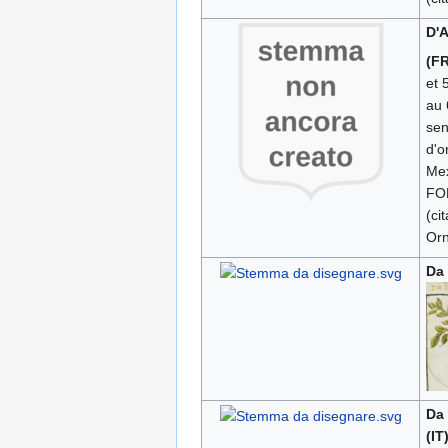
D'A
(FR
et 
au 
sen
d'o
Mex
FO
(ci
Orn
Da
Da
(IT