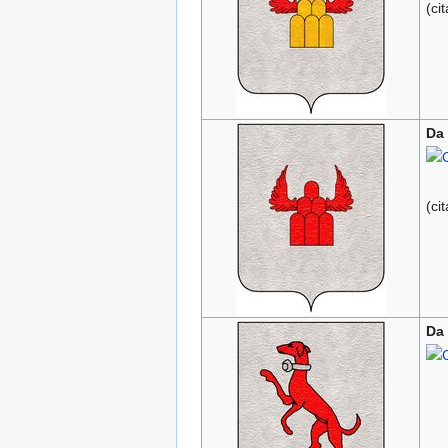
(ci
Da
(ci
Da