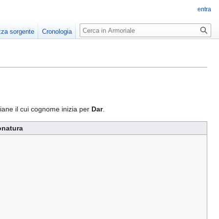
entra
Ricerca
zza sorgente
Cronologia
liane il cui cognome inizia per
Dar
.
onatura