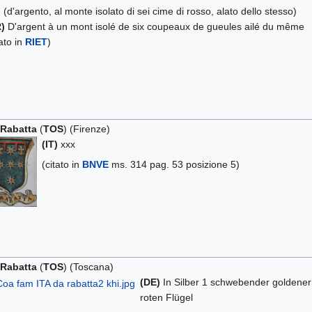
)
(d'argento, al monte isolato di sei cime di rosso, alato dello stesso)
)
D'argent à un mont isolé de six coupeaux de gueules ailé du même
tato in
RIET
)
 Rabatta
(
TOS
) (Firenze)
(IT)
xxx
(citato in
BNVE
ms. 314 pag. 53 posizione 5)
 Rabatta
(
TOS
) (Toscana)
(DE)
In Silber 1 schwebender goldener
roten Flügel