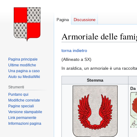
Pagina
Discussione
Armoriale delle famig
Vai
Vai
torna indietro
alla
alla
(Allineato a SX)
Pagina principale
navigazione
ricerca
Ultime modifiche
In araldica, un armoriale è una raccolt
Una pagina a caso
Aiuto su MediaWiki
Stemma
Strumenti
Da
Puntano qui
Modifiche correlate
Pagine speciali
Versione stampabile
Link permanente
Informazioni pagina