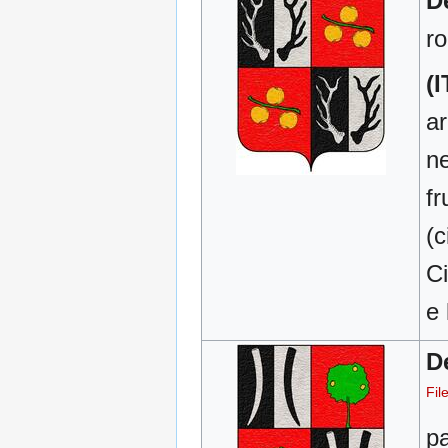
De
r
(I
ar
ne
fr
(c
Ci
e 
De
Fil
pa