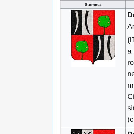
Stemma
De
Am
(I
a 
ro
ne
ma
Ci
si
(c