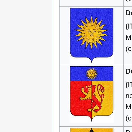
D
(I
M
(c
D
(I
ne
M
(c