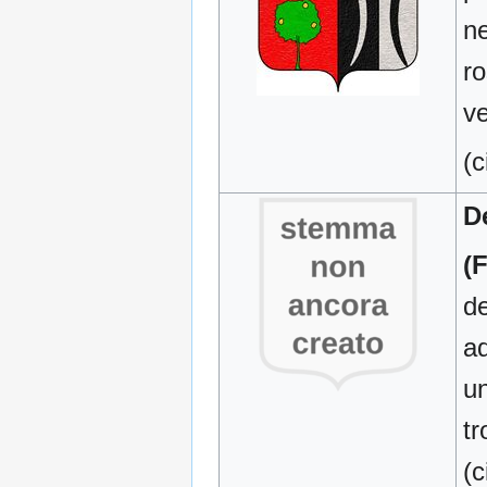
ne
ro
ve
(c
D
(
de
ad
un
tr
(c