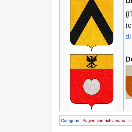
De
(I
(c
di
De
Categorie
:
Pagine che richiamano file 