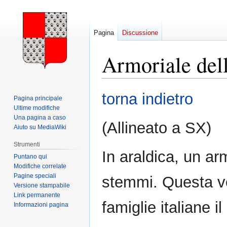
Pagina
Discussione
Armoriale dell
Vai
Vai
torna indietro
Pagina principale
alla
alla
Ultime modifiche
navigazione
ricerca
Una pagina a caso
(Allineato a SX)
Aiuto su MediaWiki
Strumenti
In araldica, un ar
Puntano qui
Modifiche correlate
Pagine speciali
stemmi. Questa vo
Versione stampabile
Link permanente
famiglie italiane 
Informazioni pagina