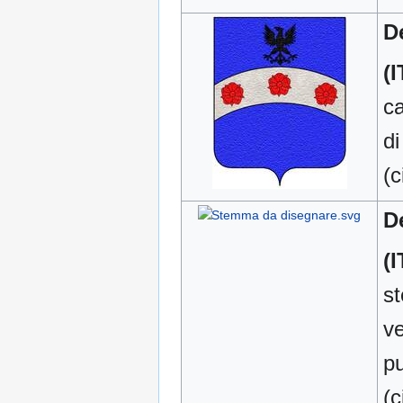
D
(I
ca
di
(c
D
(I
st
ve
p
(c