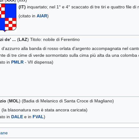
zi
(
XXX
) (xxx)
(IT)
inquartato; nel 1° e 4° scaccato di tre tiri e quattro file d
(citato in
AIAR
)
zi de' ...
(
LAZ
) Titolo: nobile di Ferentino
)
d'azzurro alla banda di rosso orlata d'argento accompagnata nel canto
te di tre cime di verde sormontato sulla cima più alta da una colomba 
tato in
PMLR
- VII dispensa)
zio
(
MOL
) (Badia di Melanico di Santa Croce di Magliano)
)
(la blasonatura non è stata ancora caricata)
tato in
DALE
e in
FVAL
)
liane