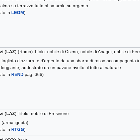
palma su terrazzo tutto al naturale su argento
tato in
LEOM
)
zi
(
LAZ
) (Roma) Titolo: nobile di Osimo, nobile di Anagni, nobile di Fe
)
tagliato d'azzurro e d'argento da una sbarra di rosso accompagnata in 
deggiante, addestrato da un pavone rivolto, il tutto al naturale
tato in
REND
pag. 366)
zi
(
LAZ
) Titolo: nobile di Frosinone
)
(arma ignota)
tato in
RTGG
)