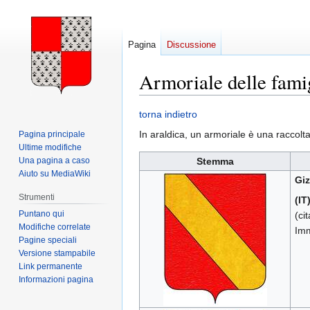
Pagina
Discussione
Armoriale delle famig
Vai
Vai
torna indietro
alla
alla
In araldica, un armoriale è una raccolt
Pagina principale
navigazione
ricerca
Ultime modifiche
Una pagina a caso
Stemma
Aiuto su MediaWiki
Giz
Strumenti
(IT
Puntano qui
(ci
Modifiche correlate
Imm
Pagine speciali
Versione stampabile
Link permanente
Informazioni pagina