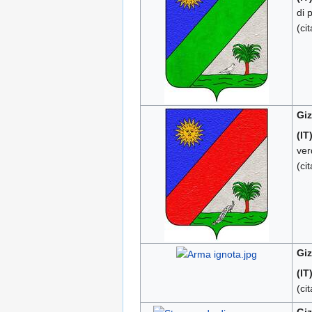
di 
(ci
Giz
(IT
ver
(ci
Giz
(IT
(ci