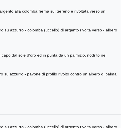
d'argento alla colomba ferma sul terreno e rivoltata verso un
ro su azzurro - colomba (uccello) di argento rivolta verso - albero
capo dal sole d'oro ed in punta da un palmizio, nodrito nel
ro su azzurro - pavone di profilo rivolto contro un albero di palma
ro su azzurro - colomba (uccello) di argento rivolta verso - albero