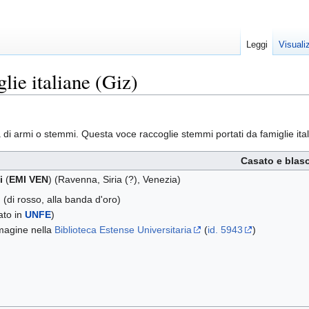
Leggi
Visuali
lie italiane (Giz)
a di armi o stemmi. Questa voce raccoglie stemmi portati da famiglie ita
Casato e blas
i
(
EMI VEN
) (Ravenna, Siria (?), Venezia)
)
(di rosso, alla banda d'oro)
tato in
UNFE
)
agine nella
Biblioteca Estense Universitaria
(
id. 5943
)