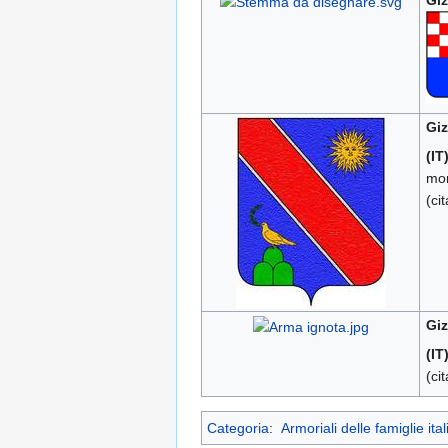
Giz
Giz
(IT
mon
(ci
Giz
(IT
(ci
Categoria
:
Armoriali delle famiglie ita