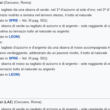
zi
(Ceccano, Roma)
)
tagliato da una sbarra di verde: nel 1º d'azzurro al sole d'oro; nel 2º 
mizio nodrito a sinistra nel terreno stesso, il tutto al naturale
tato in
SPRE
– Vol. III pag. 501)
)
sbarra di verde su tagliato di azzurro e di argento - sole raggiante di o
palma su terrazzo tutto al naturale su argento
tato in
LEOM
)
s:
)
tagliato d'azzurro e d'argento da una sbarra di rosso accompagnata in 
reno verdeggiante, addestrato da un pavone rivolto, il tutto al naturale
tato in
SPRE
– Vol. III pag. 501)
)
sbarra di rosso su tagliato di azzurro e di argento - sole raggiante di o
terrazzo tutto al naturale su argento
tato in
LEOM
)
zi
(
LAZ
) (Ceccano, Roma)
)
sbarra di verde su tagliato di azzurro e di argento - sole raggiante di o