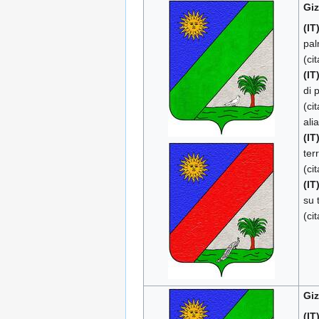
Giz
(IT
pal
(ci
(IT
di 
(ci
alia
(IT
ter
(ci
(IT
su 
(ci
Giz
(IT