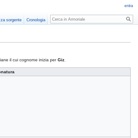
entra
Ricerca
zza sorgente
Cronologia
liane il cui cognome inizia per
Giz
.
onatura