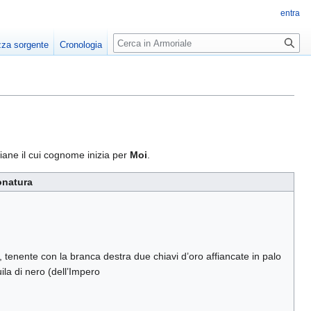
entra
Ricerca
zza sorgente
Cronologia
liane il cui cognome inizia per
Moi
.
onatura
tenente con la branca destra due chiavi d’oro affiancate in palo
uila di nero (dell’Impero