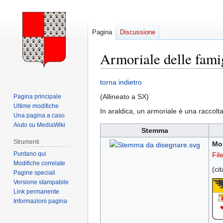
Pagina
Discussione
Armoriale delle famig
Vai
Vai
torna indietro
alla
alla
(Allineato a SX)
Pagina principale
navigazione
ricerca
Ultime modifiche
In araldica, un armoriale è una raccolt
Una pagina a caso
Aiuto su MediaWiki
Stemma
Strumenti
Mo
Puntano qui
Fil
Modifiche correlate
(ci
Pagine speciali
Versione stampabile
Link permanente
Informazioni pagina