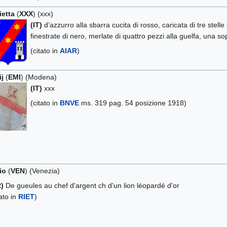
etta
(
XXX
) (xxx)
(IT)
d’azzurro alla sbarra cucita di rosso, caricata di tre stell
finestrate di nero, merlate di quattro pezzi alla guelfa, una sop
(citato in
AIAR
)
j
(
EMI
) (Modena)
(IT)
xxx
(citato in
BNVE
ms. 319 pag. 54 posizione 1918)
io
(
VEN
) (Venezia)
)
De gueules au chef d'argent ch d'un lion léopardé d'or
tato in
RIET
)