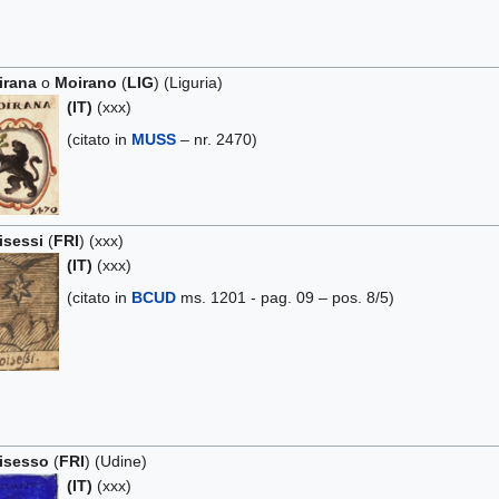
irana
o
Moirano
(
LIG
) (Liguria)
(IT)
(xxx)
(citato in
MUSS
– nr. 2470)
isessi
(
FRI
) (xxx)
(IT)
(xxx)
(citato in
BCUD
ms. 1201 - pag. 09 – pos. 8/5)
isesso
(
FRI
) (Udine)
(IT)
(xxx)