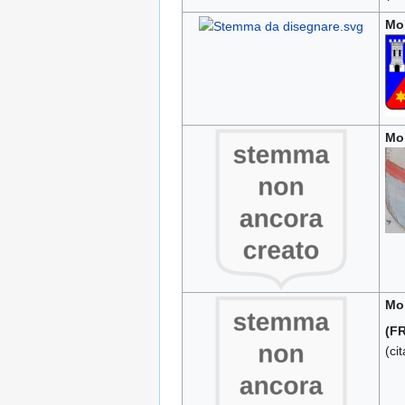
Moi
Moi
Mo
(FR
(ci