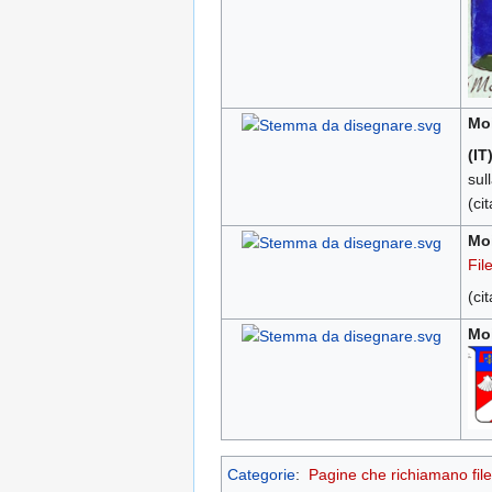
Moi
(IT
sul
(ci
Mo
Fil
(ci
Mo
Categorie
:
Pagine che richiamano file 