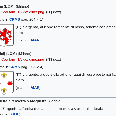
ia
(
LOM
) (Milano)
e:Coa fam ITA xxx crms.png
(IT)
(xxx)
tato in
CRMS
pag. 204-4-1)
(IT)
d’argento, al leone rampante di rosso, tenente con ambo l
nero
(citato in
AIAR
)
cij
(
LOM
) (Milano)
e:Coa fam ITA xxx crms.png
(IT)
(xxx)
tato in
CRMS
pag. 203-2-4)
(IT)
d’argento, a due stelle ad otto raggi di rosso poste nei f
d’oro
(citato in
AIAR
)
etta
o
Moyetta
o
Moglietta
(Carisio)
)
D’argento, all’anitra nuotante in un mare d’azzurro, al naturale
tato in
SUBL
)