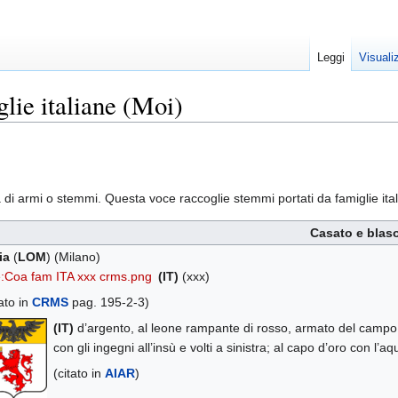
Leggi
Visuali
lie italiane (Moi)
a di armi o stemmi. Questa voce raccoglie stemmi portati da famiglie ita
Casato e blas
ia
(
LOM
) (Milano)
e:Coa fam ITA xxx crms.png
(IT)
(xxx)
tato in
CRMS
pag. 195-2-3)
(IT)
d’argento, al leone rampante di rosso, armato del campo, 
con gli ingegni all’insù e volti a sinistra; al capo d’oro con l’aq
(citato in
AIAR
)