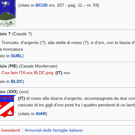
(citato in
BCUD
ms. 207 - pag. 11 – nr. 59)
zio ?
(Casale ?)
)
Troncato, d'argento (?), alla stella di rosso (?), e d'oro, con la fascia d'
la troncatura
tato in
SUBL
)
izio
(
PIE
) (Casale Monferrato)
e:Coa fam ITA xxx BLDC.png
(IT)
xxx
tato in
BLDC
)
izo
(
XXX
) (xxx)
(IT)
di rosso alla sbarra d'argento, accompagnata da due conchi
caricato di tre gigli d'oro posti fra i quattro pendenti di un lam
(citato in
AIAR
)
inesistenti
Armoriali delle famiglie italiane