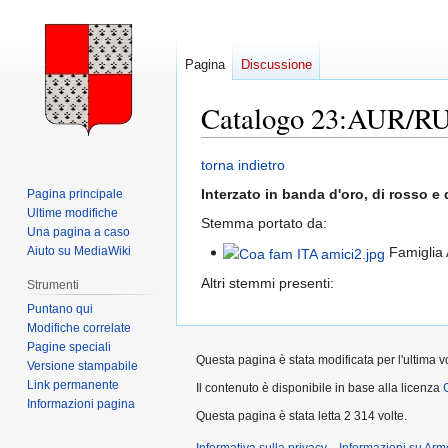
Pagina
Discussione
Catalogo 23:AUR/
Vai
Vai
torna indietro
alla
alla
Interzato in banda d'oro, di rosso e
Pagina principale
navigazione
ricerca
Ultime modifiche
Stemma portato da:
Una pagina a caso
Aiuto su MediaWiki
Famiglia A
Altri stemmi presenti:
Strumenti
Puntano qui
Modifiche correlate
Pagine speciali
Questa pagina è stata modificata per l'ultima vo
Versione stampabile
Link permanente
Il contenuto è disponibile in base alla licenza
Informazioni pagina
Questa pagina è stata letta 2 314 volte.
Informativa sulla privacy
Informazioni su Arm