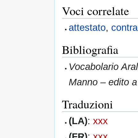
Voci correlate
attestato
,
contr
Bibliografia
Vocabolario Aral
Manno – edito 
Traduzioni
(LA)
:
xxx
(FR)
:
xxx