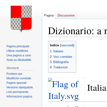
Pagina
Discussione
Dizionario: a 
Vai
Vai
Indice
Pagina principale
alla
alla
Ultime modifiche
1
Italiano
navigazione
ricerca
Una pagina a caso
2
Voci correlate
Aiuto su MediaWiki
3
Bibliografia
4
Traduzioni
Strumenti
Puntano qui
Modifiche correlate
Pagine speciali
Itali
Versione stampabile
Link permanente
Informazioni pagina