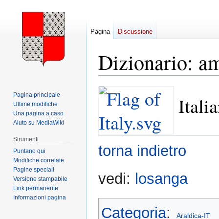
Pagina
Discussione
Dizionario: a
Vai
Vai
Pagina principale
Itali
alla
alla
Ultime modifiche
navigazione
ricerca
Una pagina a caso
Aiuto su MediaWiki
Strumenti
torna indietro
Puntano qui
Modifiche correlate
Pagine speciali
vedi:
losanga
Versione stampabile
Link permanente
Informazioni pagina
Categoria
:
Araldica-IT