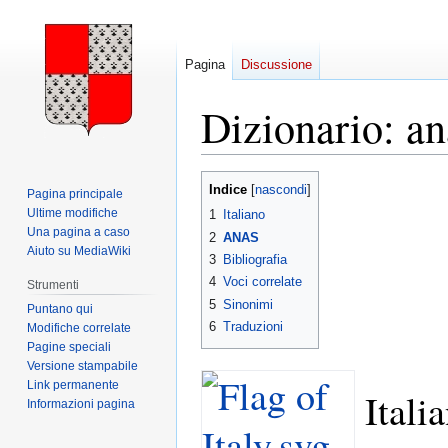
Pagina
Discussione
Dizionario: an
Vai
Vai
Indice
Pagina principale
alla
alla
Ultime modifiche
1
Italiano
navigazione
ricerca
Una pagina a caso
2
ANAS
Aiuto su MediaWiki
3
Bibliografia
4
Voci correlate
Strumenti
5
Sinonimi
Puntano qui
6
Traduzioni
Modifiche correlate
Pagine speciali
Versione stampabile
Link permanente
Itali
Informazioni pagina