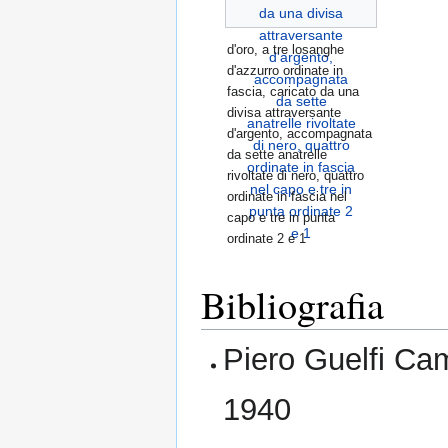
d'oro, a tre losanghe
d'azzurro ordinate in
fascia, caricato da una
divisa attraversante
d'argento, accompagnata
da sette anatrelle
rivoltate di nero, quattro
ordinate in fascia nel
capo e tre in punta
ordinate 2 e 1
Bibliografia
Piero Guelfi Ca
1940