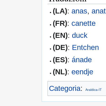
(LA)
:
anas
,
anat
(FR)
:
canette
(EN)
:
duck
(DE)
:
Entchen
(ES)
:
ánade
(NL)
:
eendje
Categoria
:
Araldica-IT