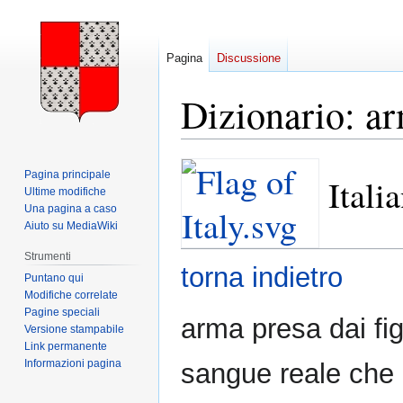
Pagina
Discussione
Dizionario: a
Vai
Vai
Pagina principale
Itali
alla
alla
Ultime modifiche
navigazione
ricerca
Una pagina a caso
Aiuto su MediaWiki
Strumenti
torna indietro
Puntano qui
Modifiche correlate
Pagine speciali
arma presa dai figl
Versione stampabile
Link permanente
Informazioni pagina
sangue reale che p