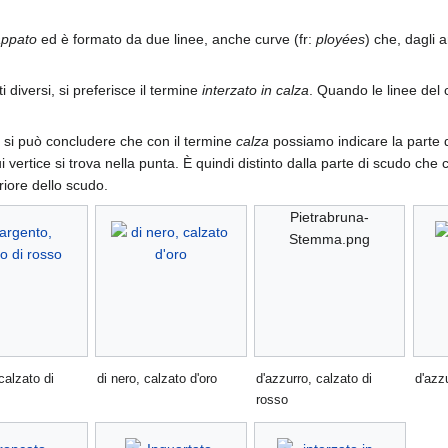
appato
ed è formato da due linee, anche curve (fr:
ployées
) che, dagli 
i diversi, si preferisce il termine
interzato in calza
. Quando le linee del 
to, si può concludere che con il termine
calza
possiamo indicare la parte d
ui vertice si trova nella punta. È quindi distinto dalla parte di scudo che
riore dello scudo.
Pietrabruna-
Stemma.png
calzato di
di nero, calzato d'oro
d'azzurro, calzato di
d'azz
rosso