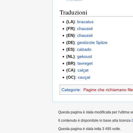
Traduzioni
(LA)
:
bracatus
(FR)
:
chaussé
(EN)
:
chaussé
(DE)
:
gestürzte Spitze
(ES)
:
calzado
(NL)
:
gekoust
(BR)
:
lavreget
(CA)
:
calçat
(OC)
:
cauçat
Categorie
:
Pagine che richiamano file 
Questa pagina è stata modificata per l'ultima v
Il contenuto è disponibile in base alla licenza
Questa pagina è stata letta 3 495 volte.