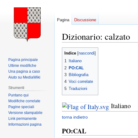
Pagina
Discussione
Dizionario: calzato
Vai
Vai
Indice
alla
alla
Pagina principale
1
Italiano
navigazione
ricerca
Ultime modifiche
2
PO:CAL
Una pagina a caso
3
Bibliografia
Aiuto su MediaWiki
4
Voci correlate
Strumenti
5
Traduzioni
Puntano qui
Modifiche correlate
Italiano
Pagine speciali
Versione stampabile
torna indietro
Link permanente
Informazioni pagina
PO:CAL