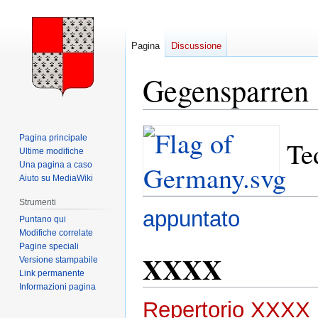
Pagina
Discussione
Gegensparren
Vai
Vai
Pagina principale
Te
alla
alla
Ultime modifiche
navigazione
ricerca
Una pagina a caso
Aiuto su MediaWiki
Strumenti
appuntato
Puntano qui
Modifiche correlate
Pagine speciali
XXXX
Versione stampabile
Link permanente
Informazioni pagina
Repertorio XXXX