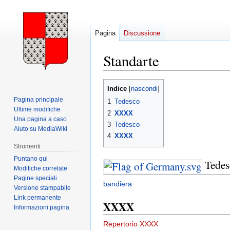
Pagina
Discussione
Standarte
Vai
Vai
Indice
alla
alla
Pagina principale
1
Tedesco
navigazione
ricerca
Ultime modifiche
2
XXXX
Una pagina a caso
3
Tedesco
Aiuto su MediaWiki
4
XXXX
Strumenti
Puntano qui
Tedes
Modifiche correlate
Pagine speciali
bandiera
Versione stampabile
Link permanente
XXXX
Informazioni pagina
Repertorio XXXX