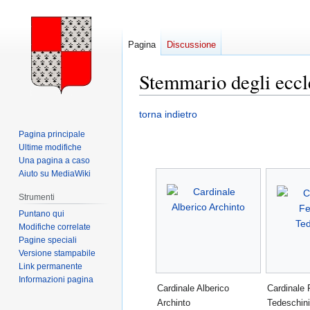
Pagina
Discussione
Stemmario degli eccles
Vai
Vai
torna indietro
alla
alla
Pagina principale
navigazione
ricerca
Ultime modifiche
Una pagina a caso
Aiuto su MediaWiki
Strumenti
Puntano qui
Modifiche correlate
Pagine speciali
Versione stampabile
Link permanente
Informazioni pagina
Cardinale Alberico
Cardinale 
Archinto
Tedeschin