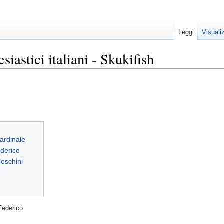
Leggi
Visuali
iastici italiani - Skukifish
Federico
i