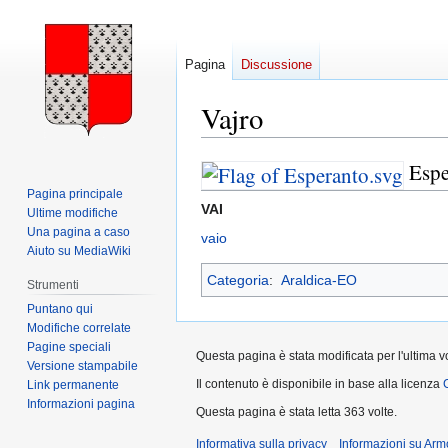
Pagina
Discussione
Vajro
Espe
Vai
Vai
alla
alla
Pagina principale
VAI
navigazione
ricerca
Ultime modifiche
Una pagina a caso
vaio
Aiuto su MediaWiki
Categoria
:
Araldica-EO
Strumenti
Puntano qui
Modifiche correlate
Pagine speciali
Questa pagina è stata modificata per l'ultima vo
Versione stampabile
Il contenuto è disponibile in base alla licenza
Link permanente
Informazioni pagina
Questa pagina è stata letta 363 volte.
Informativa sulla privacy
Informazioni su Arm